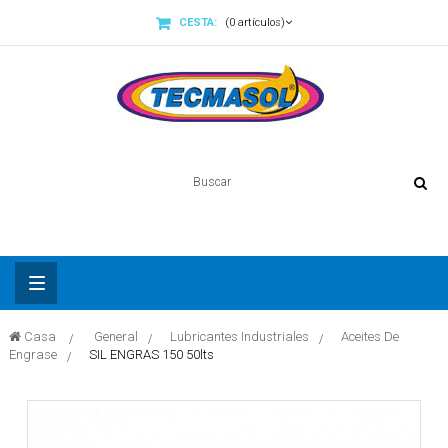
CESTA:
(0 artículos)
Basculer
Casa
>
General
>
Lubricantes Industriales
>
Aceites De
la
Engrase
>
SIL ENGRAS 150 50lts
navigation