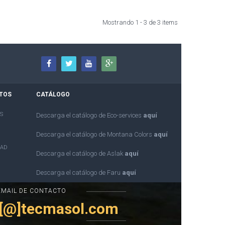
Mostrando 1 - 3 de 3 items
TOS
CATÁLOGO
S
Descarga el catálogo de Eco-services
aquí
Descarga el catálogo de Montana Colors
aquí
DAD
Descarga el catálogo de Aslak
aquí
Descarga el catálogo de Faru
aquí
EMAIL DE CONTACTO
s[@]tecmasol.com