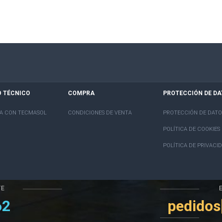
O
TÉCNICO
COMPRA
PROTECCIÓN DE
DA
A CON TECMASOL
CONDICIONES DE VENTA
PROTECCIÓN DE DATO
POLÍTICA DE COOKIES
POLÍTICA DE PRIVACI
TE
62
pedido