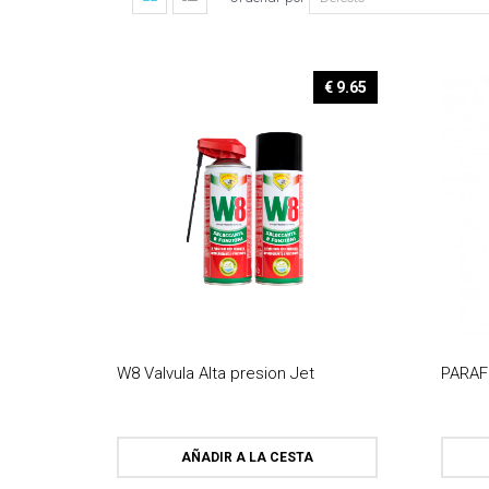
€ 9.65
W8 Valvula Alta presion Jet
PARAF
AÑADIR A LA CESTA