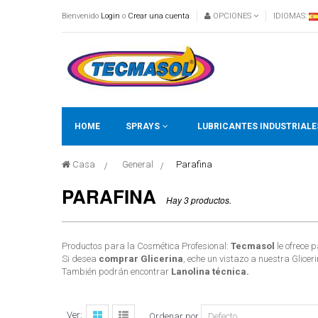
Bienvenido
Login
o
Crear una cuenta
OPCIONES
IDIOMAS:
HOME
SPRAYS
LUBRICANTES INDUSTRIALE
Casa
>
General
>
Parafina
PARAFINA
Hay 3 productos.
Productos para la Cosmética Profesional:
Tecmasol
le ofrece 
Si desea
comprar Glicerina
, eche un vistazo a nuestra Glicer
También podrán encontrar
Lanolina técnica.
Ver:
Ordenar por