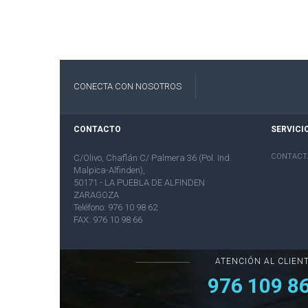
CONECTA CON NOSOTROS
CONTACTO
SERVICI
CONTACT
C/Olivo, Chaflán C/ Palmera 36 (Pol. Ind.
Malpica-Alfinden),
50171 - LA PUEBLA DE ALFINDEN
ZARAGOZA
Teléfono: 976 10 98 62
FAX: 976 10 98 66
ATENCIÓN AL CLIEN
976 109 8